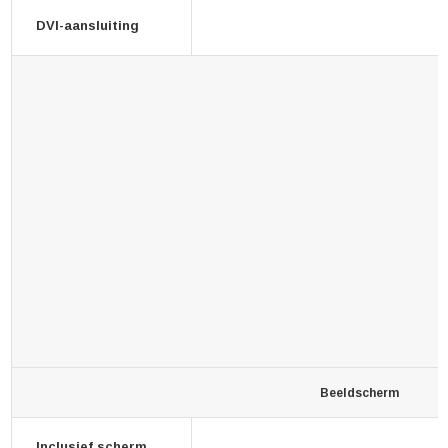
DVI-aansluiting
Beeldscherm
Inclusief scherm