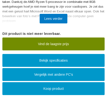
taken. Dankzij de AMD Ryzen 5 processor in combinatie met 8GB
werkgeheugen hoef je niet meer bang te zijn voor vastlopers. Je zet dus
met een gerust hart Microsoft Word en Excel naast elkaar open. Ook het
bewerken van foto’s met Photoshop is voor deze computer geen
Lees verder
probleem.
De HP Pavilion TP01-2833nd PC heeft verder een grote
Dit product is niet meer leverbaar.
opslagcapaciteit. Op de 256 GB SSD is onder meer Windows
geïnstalleerd, maar installeer je ook al je favoriete programma’s. Op de
Vind de laagste prijs
1 TB HDD heb je ruimte om alle documenten, foto’s, muziek en overige
bestanden op te slaan.
Bekijk specificaties
Vergelijk met andere PC's
Koop product