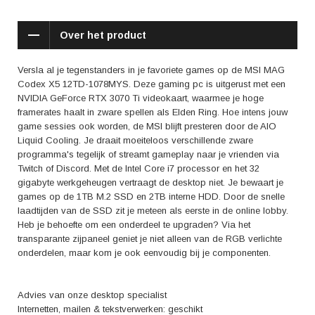
in onderstaande lijst of deze desktop voldoet aan de aanbevolen
systeemeisen:
Over het product
League of Legends: geschikt
Fortnite: geschikt
Call of Duty: Warzone: geschikt
Versla al je tegenstanders in je favoriete games op de MSI MAG
Halo Infinite: geschikt
Codex X5 12TD-1078MYS. Deze gaming pc is uitgerust met een
Elden Ring: geschikt
NVIDIA GeForce RTX 3070 Ti videokaart, waarmee je hoge
Dying Light 2: ongeschikt, minimaal RTX 3080 of RX 6800 videokaart
framerates haalt in zware spellen als Elden Ring. Hoe intens jouw
Flight Simulator: ongeschikt, minimaal RTX 3090 of RX 6800 videokaart
game sessies ook worden, de MSI blijft presteren door de AIO
Liquid Cooling. Je draait moeiteloos verschillende zware
Ontvang een dag na aankoop een e-mail met een persoonlijke
programma's tegelijk of streamt gameplay naar je vrienden via
vouchercode voor 1 jaar gratis Norton 360 Deluxe antivirus.
Twitch of Discord. Met de Intel Core i7 processor en het 32
gigabyte werkgeheugen vertraagt de desktop niet. Je bewaart je
games op de 1TB M.2 SSD en 2TB interne HDD. Door de snelle
laadtijden van de SSD zit je meteen als eerste in de online lobby.
Heb je behoefte om een onderdeel te upgraden? Via het
transparante zijpaneel geniet je niet alleen van de RGB verlichte
onderdelen, maar kom je ook eenvoudig bij je componenten.
Advies van onze desktop specialist
Internetten, mailen & tekstverwerken: geschikt