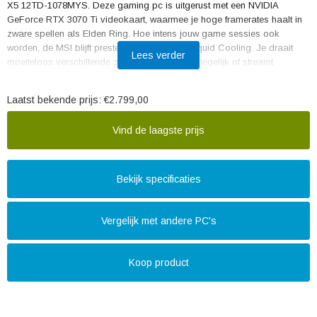
X5 12TD-1078MYS. Deze gaming pc is uitgerust met een NVIDIA
GeForce RTX 3070 Ti videokaart, waarmee je hoge framerates haalt in
zware spellen als Elden Ring. Hoe intens jouw game sessies ook
worden, de MSI blijft presteren door de AIO Liquid Cooling. Je draait
Lees verder
moeiteloos verschillende zware programma's tegelijk of streamt
gameplay naar je vrienden via Twitch of Discord. Met de Intel Core i7
processor en het 32 gigabyte werkgeheugen vertraagt de desktop niet.
Laatst bekende prijs:
€2.799,00
Je bewaart je games op de 1TB M.2 SSD en 2TB interne HDD. Door de
snelle laadtijden van de SSD zit je meteen als eerste in de online lobby.
Vind de laagste prijs
Heb je behoefte om een onderdeel te upgraden? Via het transparante
zijpaneel geniet je niet alleen van de RGB verlichte onderdelen, maar
kom je ook eenvoudig bij je componenten.
Bekijk specificaties
Advies van onze desktop specialist
Internetten, mailen & tekstverwerken: geschikt
Vergelijk met andere PC's
Foto's bewerken: geschikt
Video's bewerken: geschikt
3D ontwerpen maken en video's snel renderen: geschikt
Koop product
Gamen: geschikt
Ben je benieuwd of de GeForce RTX 3070 Ti videokaart in deze
desktop je favoriete game draait op hoge instellingen (60 fps)? Kijk dan