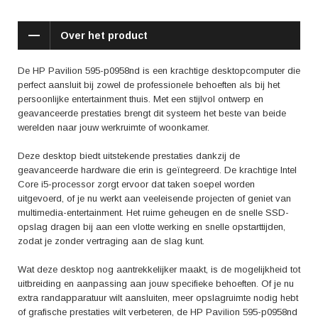
bewerkt of met vrienden online gamet, de HP Pavilion 595-p0958nd
maakt elke activiteit leuk en meeslepend.
Over het product
De HP Pavilion 595-p0958nd wordt geprezen om zijn betrouwbaarheid,
prestaties en veelzijdigheid door tevreden klanten. Reviews
De HP Pavilion 595-p0958nd is een krachtige desktopcomputer die
benadrukken vaak de snelle respons, de soepele multitasking-
perfect aansluit bij zowel de professionele behoeften als bij het
mogelijkheden en de indrukwekkende grafische weergave. Deze
persoonlijke entertainment thuis. Met een stijlvol ontwerp en
desktop is een betrouwbare metgezel voor zowel werk als ontspanning,
geavanceerde prestaties brengt dit systeem het beste van beide
waardoor het een slimme keuze is voor iedereen die op zoek is naar
werelden naar jouw werkruimte of woonkamer.
een balans tussen productiviteit en plezier.
Deze desktop biedt uitstekende prestaties dankzij de
Kortom, de HP Pavilion 595-p0958nd biedt de perfecte combinatie van
geavanceerde hardware die erin is geïntegreerd. De krachtige Intel
kracht, veelzijdigheid en entertainment in een stijlvol ontwerp. Of je nu
Core i5-processor zorgt ervoor dat taken soepel worden
werkt, speelt of creatief bezig bent, deze desktopcomputer staat klaar
uitgevoerd, of je nu werkt aan veeleisende projecten of geniet van
om aan al je behoeften te voldoen met indrukwekkende prestaties en
multimedia-entertainment. Het ruime geheugen en de snelle SSD-
een betrouwbare werking. Ervaar zelf de kracht en veelzijdigheid van de
opslag dragen bij aan een vlotte werking en snelle opstarttijden,
HP Pavilion 595-p0958nd en til jouw computervaardigheden naar een
zodat je zonder vertraging aan de slag kunt.
hoger niveau.
Wat deze desktop nog aantrekkelijker maakt, is de mogelijkheid tot
uitbreiding en aanpassing aan jouw specifieke behoeften. Of je nu
extra randapparatuur wilt aansluiten, meer opslagruimte nodig hebt
of grafische prestaties wilt verbeteren, de HP Pavilion 595-p0958nd