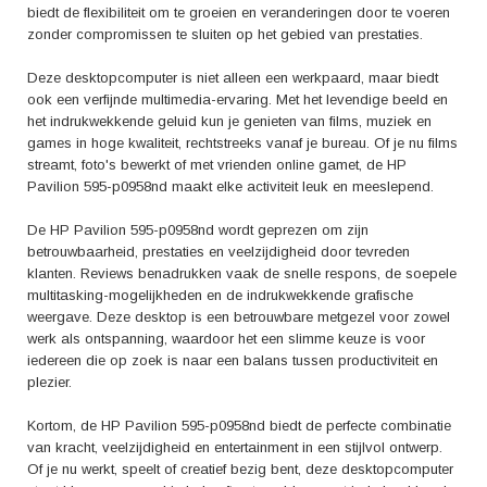
biedt de flexibiliteit om te groeien en veranderingen door te voeren
zonder compromissen te sluiten op het gebied van prestaties.
Deze desktopcomputer is niet alleen een werkpaard, maar biedt
ook een verfijnde multimedia-ervaring. Met het levendige beeld en
het indrukwekkende geluid kun je genieten van films, muziek en
games in hoge kwaliteit, rechtstreeks vanaf je bureau. Of je nu films
streamt, foto's bewerkt of met vrienden online gamet, de HP
Pavilion 595-p0958nd maakt elke activiteit leuk en meeslepend.
De HP Pavilion 595-p0958nd wordt geprezen om zijn
betrouwbaarheid, prestaties en veelzijdigheid door tevreden
klanten. Reviews benadrukken vaak de snelle respons, de soepele
multitasking-mogelijkheden en de indrukwekkende grafische
weergave. Deze desktop is een betrouwbare metgezel voor zowel
werk als ontspanning, waardoor het een slimme keuze is voor
iedereen die op zoek is naar een balans tussen productiviteit en
plezier.
Kortom, de HP Pavilion 595-p0958nd biedt de perfecte combinatie
van kracht, veelzijdigheid en entertainment in een stijlvol ontwerp.
Of je nu werkt, speelt of creatief bezig bent, deze desktopcomputer