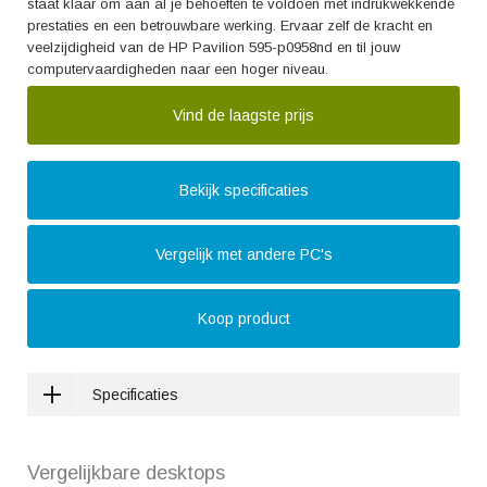
staat klaar om aan al je behoeften te voldoen met indrukwekkende
prestaties en een betrouwbare werking. Ervaar zelf de kracht en
veelzijdigheid van de HP Pavilion 595-p0958nd en til jouw
computervaardigheden naar een hoger niveau.
Vind de laagste prijs
Bekijk specificaties
Vergelijk met andere PC's
Koop product
Specificaties
Vergelijkbare desktops