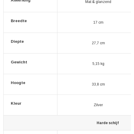
Afwerking
Mat & glanzend
Breedte
17 cm
Diepte
27,7 cm
Gewicht
5,15 kg
Hoogte
33,8 cm
Kleur
Zilver
Harde schijf